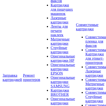
факсов
Картриджи
для пишущих
машинок
Лазерные
картриджи
Совместимые
Ленты для
картриджи
печати
наклеек
Совместима
Матричные
пленка для
картриджи
факсов
Струйные
Совместимы
картриджи
Картриджи
Оригинальные
для этикет-
картриджи HP
принтеров
Оригинальные
Совместимы
картриджи
Лазерные
EPSON
Заправка
Ремонт
картриджи
Оригинальные
картриджей
принтеров
Совместимы
картриджи
Матричные
SAMSUNG
картриджи
Картриджи
Совместимы
BROTHER
Струйные
Оригинальные
картриджи
картриджи
Совместимы