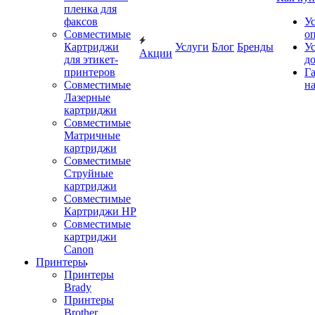
пленка для
факсов
У
Совместимые
о
Картриджи
Услуги
Блог
Бренды
У
Акции
для этикет-
д
принтеров
Г
Совместимые
на
Лазерные
картриджи
Совместимые
Матричные
картриджи
Совместимые
Струйные
картриджи
Совместимые
Картриджи HP
Совместимые
картриджи
Canon
Принтеры
Принтеры
Brady
Принтеры
Brother