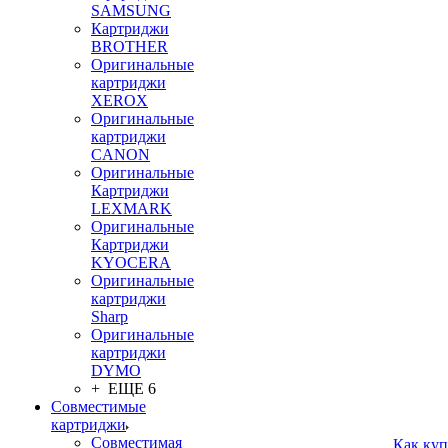
SAMSUNG
Картриджи
BROTHER
Оригинальные
картриджи
XEROX
Оригинальные
картриджи
CANON
Оригинальные
Картриджи
LEXMARK
Оригинальные
Картриджи
KYOCERA
Оригинальные
картриджи
Sharp
Оригинальные
картриджи
DYMO
+ ЕЩЕ 6
Совместимые
картриджи
Совместимая
Как куп