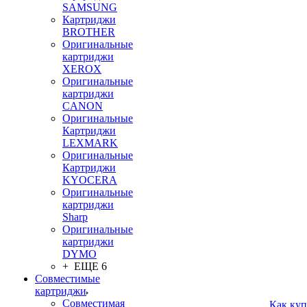
SAMSUNG
Картриджи
BROTHER
Оригинальные
картриджи
XEROX
Оригинальные
картриджи
CANON
Оригинальные
Картриджи
LEXMARK
Оригинальные
Картриджи
KYOCERA
Оригинальные
картриджи
Sharp
Оригинальные
картриджи
DYMO
+ ЕЩЕ 6
Совместимые
картриджи
Совместимая
Как куп