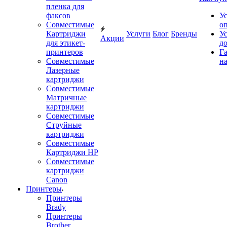
пленка для
факсов
У
Совместимые
о
Картриджи
Услуги
Блог
Бренды
У
Акции
для этикет-
д
принтеров
Г
Совместимые
на
Лазерные
картриджи
Совместимые
Матричные
картриджи
Совместимые
Струйные
картриджи
Совместимые
Картриджи HP
Совместимые
картриджи
Canon
Принтеры
Принтеры
Brady
Принтеры
Brother