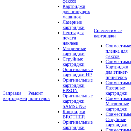
факсов
Картриджи
для пишущих
машинок
Лазерные
картриджи
Совместимые
Ленты для
картриджи
печати
наклеек
Совместима
Матричные
пленка для
картриджи
факсов
Струйные
Совместимы
картриджи
Картриджи
Оригинальные
для этикет-
картриджи HP
принтеров
Оригинальные
Совместимы
картриджи
Лазерные
EPSON
Заправка
Ремонт
картриджи
Оригинальные
картриджей
принтеров
Совместимы
картриджи
Матричные
SAMSUNG
картриджи
Картриджи
Совместимы
BROTHER
Струйные
Оригинальные
картриджи
картриджи
Совместимы