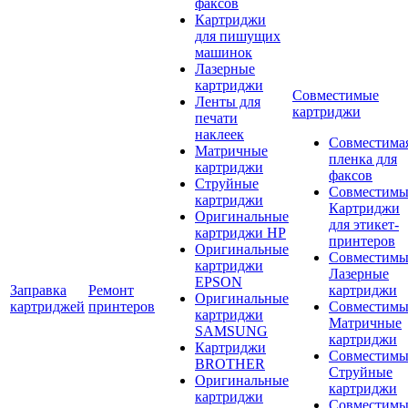
факсов
Картриджи
для пишущих
машинок
Лазерные
картриджи
Совместимые
Ленты для
картриджи
печати
наклеек
Совместима
Матричные
пленка для
картриджи
факсов
Струйные
Совместимы
картриджи
Картриджи
Оригинальные
для этикет-
картриджи HP
принтеров
Оригинальные
Совместимы
картриджи
Лазерные
EPSON
Заправка
Ремонт
картриджи
Оригинальные
картриджей
принтеров
Совместимы
картриджи
Матричные
SAMSUNG
картриджи
Картриджи
Совместимы
BROTHER
Струйные
Оригинальные
картриджи
картриджи
Совместимы