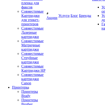
пленка для
факсов
У
Совместимые
о
Картриджи
Услуги
Блог
Бренды
У
Акции
для этикет-
д
принтеров
Г
Совместимые
на
Лазерные
картриджи
Совместимые
Матричные
картриджи
Совместимые
Струйные
картриджи
Совместимые
Картриджи HP
Совместимые
картриджи
Canon
Принтеры
Принтеры
Brady
Принтеры
Brother