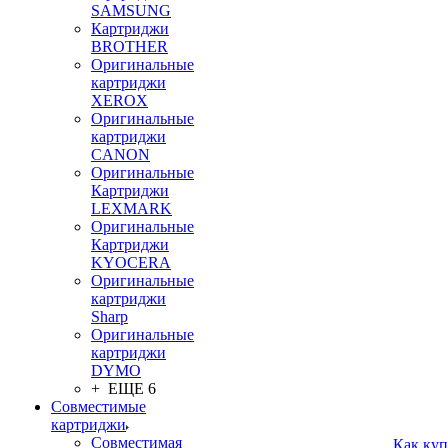
SAMSUNG
Картриджи
BROTHER
Оригинальные
картриджи
XEROX
Оригинальные
картриджи
CANON
Оригинальные
Картриджи
LEXMARK
Оригинальные
Картриджи
KYOCERA
Оригинальные
картриджи
Sharp
Оригинальные
картриджи
DYMO
+ ЕЩЕ 6
Совместимые
картриджи
Совместимая
Как куп