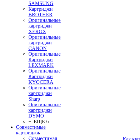
SAMSUNG
Картриджи
BROTHER
Оригинальные
картриджи
XEROX
Оригинальные
картриджи
CANON
Оригинальные
Картриджи
LEXMARK
Оригинальные
Картриджи
KYOCERA
Оригинальные
картриджи
Sharp
Оригинальные
картриджи
DYMO
+ ЕЩЕ 6
Совместимые
картриджи
Совместимая
Как куп