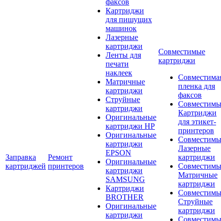
факсов
Картриджи
для пишущих
машинок
Лазерные
картриджи
Совместимые
Ленты для
картриджи
печати
наклеек
Совместима
Матричные
пленка для
картриджи
факсов
Струйные
Совместимы
картриджи
Картриджи
Оригинальные
для этикет-
картриджи HP
принтеров
Оригинальные
Совместимы
картриджи
Лазерные
EPSON
Заправка
Ремонт
картриджи
Оригинальные
картриджей
принтеров
Совместимы
картриджи
Матричные
SAMSUNG
картриджи
Картриджи
Совместимы
BROTHER
Струйные
Оригинальные
картриджи
картриджи
Совместимы