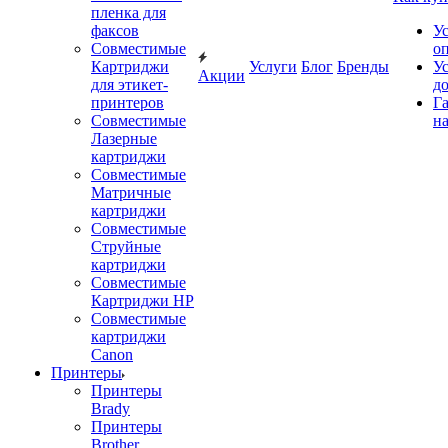
пленка для
факсов
У
Совместимые
о
Картриджи
Услуги
Блог
Бренды
У
Акции
для этикет-
д
принтеров
Г
Совместимые
на
Лазерные
картриджи
Совместимые
Матричные
картриджи
Совместимые
Струйные
картриджи
Совместимые
Картриджи HP
Совместимые
картриджи
Canon
Принтеры
Принтеры
Brady
Принтеры
Brother