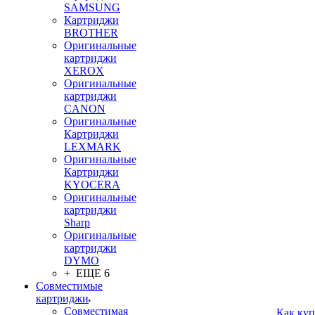
SAMSUNG
Картриджи
BROTHER
Оригинальные
картриджи
XEROX
Оригинальные
картриджи
CANON
Оригинальные
Картриджи
LEXMARK
Оригинальные
Картриджи
KYOCERA
Оригинальные
картриджи
Sharp
Оригинальные
картриджи
DYMO
+ ЕЩЕ 6
Совместимые
картриджи
Совместимая
Как куп