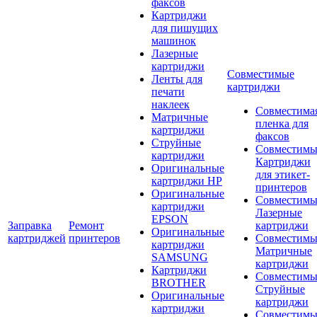
факсов
Картриджи
для пишущих
машинок
Лазерные
картриджи
Совместимые
Ленты для
картриджи
печати
наклеек
Совместима
Матричные
пленка для
картриджи
факсов
Струйные
Совместимы
картриджи
Картриджи
Оригинальные
для этикет-
картриджи HP
принтеров
Оригинальные
Совместимы
картриджи
Лазерные
EPSON
Заправка
Ремонт
картриджи
Оригинальные
картриджей
принтеров
Совместимы
картриджи
Матричные
SAMSUNG
картриджи
Картриджи
Совместимы
BROTHER
Струйные
Оригинальные
картриджи
картриджи
Совместимы