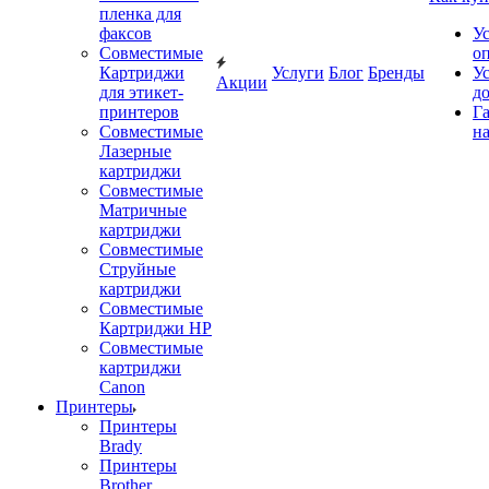
пленка для
факсов
У
Совместимые
о
Картриджи
Услуги
Блог
Бренды
У
Акции
для этикет-
д
принтеров
Г
Совместимые
на
Лазерные
картриджи
Совместимые
Матричные
картриджи
Совместимые
Струйные
картриджи
Совместимые
Картриджи HP
Совместимые
картриджи
Canon
Принтеры
Принтеры
Brady
Принтеры
Brother