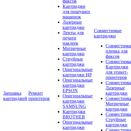
факсов
Картриджи
для пишущих
машинок
Лазерные
картриджи
Совместимые
Ленты для
картриджи
печати
наклеек
Совместима
Матричные
пленка для
картриджи
факсов
Струйные
Совместимы
картриджи
Картриджи
Оригинальные
для этикет-
картриджи HP
принтеров
Оригинальные
Совместимы
картриджи
Лазерные
EPSON
Заправка
Ремонт
картриджи
Оригинальные
картриджей
принтеров
Совместимы
картриджи
Матричные
SAMSUNG
картриджи
Картриджи
Совместимы
BROTHER
Струйные
Оригинальные
картриджи
картриджи
Совместимы