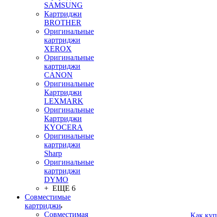
SAMSUNG
Картриджи
BROTHER
Оригинальные
картриджи
XEROX
Оригинальные
картриджи
CANON
Оригинальные
Картриджи
LEXMARK
Оригинальные
Картриджи
KYOCERA
Оригинальные
картриджи
Sharp
Оригинальные
картриджи
DYMO
+ ЕЩЕ 6
Совместимые
картриджи
Совместимая
Как куп