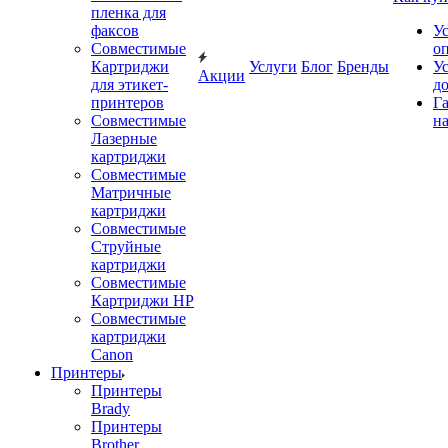
пленка для
факсов
У
Совместимые
о
Картриджи
Услуги
Блог
Бренды
У
Акции
для этикет-
д
принтеров
Г
Совместимые
на
Лазерные
картриджи
Совместимые
Матричные
картриджи
Совместимые
Струйные
картриджи
Совместимые
Картриджи HP
Совместимые
картриджи
Canon
Принтеры
Принтеры
Brady
Принтеры
Brother