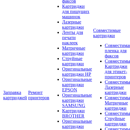
факсов
Картриджи
для пишущих
машинок
Лазерные
картриджи
Совместимые
Ленты для
картриджи
печати
наклеек
Совместима
Матричные
пленка для
картриджи
факсов
Струйные
Совместимы
картриджи
Картриджи
Оригинальные
для этикет-
картриджи HP
принтеров
Оригинальные
Совместимы
картриджи
Лазерные
EPSON
Заправка
Ремонт
картриджи
Оригинальные
картриджей
принтеров
Совместимы
картриджи
Матричные
SAMSUNG
картриджи
Картриджи
Совместимы
BROTHER
Струйные
Оригинальные
картриджи
картриджи
Совместимы