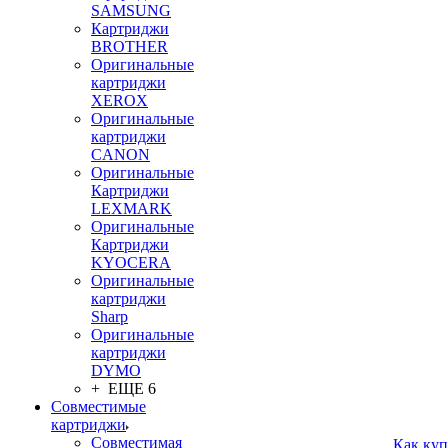
SAMSUNG
Картриджи
BROTHER
Оригинальные
картриджи
XEROX
Оригинальные
картриджи
CANON
Оригинальные
Картриджи
LEXMARK
Оригинальные
Картриджи
KYOCERA
Оригинальные
картриджи
Sharp
Оригинальные
картриджи
DYMO
+ ЕЩЕ 6
Совместимые
картриджи
Совместимая
Как куп