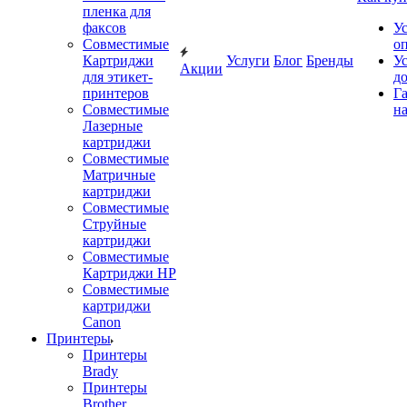
пленка для
факсов
У
Совместимые
о
Картриджи
Услуги
Блог
Бренды
У
Акции
для этикет-
д
принтеров
Г
Совместимые
на
Лазерные
картриджи
Совместимые
Матричные
картриджи
Совместимые
Струйные
картриджи
Совместимые
Картриджи HP
Совместимые
картриджи
Canon
Принтеры
Принтеры
Brady
Принтеры
Brother