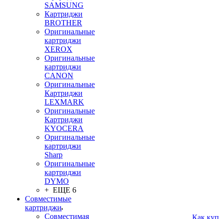
SAMSUNG
Картриджи
BROTHER
Оригинальные
картриджи
XEROX
Оригинальные
картриджи
CANON
Оригинальные
Картриджи
LEXMARK
Оригинальные
Картриджи
KYOCERA
Оригинальные
картриджи
Sharp
Оригинальные
картриджи
DYMO
+ ЕЩЕ 6
Совместимые
картриджи
Совместимая
Как куп