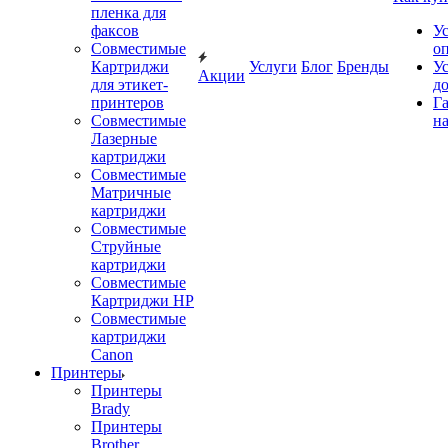
пленка для
факсов
У
Совместимые
о
Картриджи
Услуги
Блог
Бренды
У
Акции
для этикет-
д
принтеров
Г
Совместимые
на
Лазерные
картриджи
Совместимые
Матричные
картриджи
Совместимые
Струйные
картриджи
Совместимые
Картриджи HP
Совместимые
картриджи
Canon
Принтеры
Принтеры
Brady
Принтеры
Brother