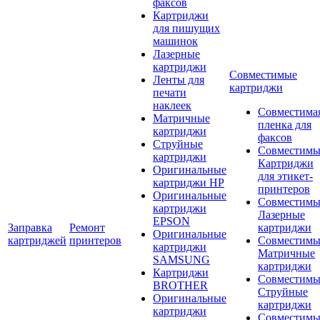
факсов
Картриджи
для пишущих
машинок
Лазерные
картриджи
Совместимые
Ленты для
картриджи
печати
наклеек
Совместима
Матричные
пленка для
картриджи
факсов
Струйные
Совместимы
картриджи
Картриджи
Оригинальные
для этикет-
картриджи HP
принтеров
Оригинальные
Совместимы
картриджи
Лазерные
EPSON
Заправка
Ремонт
картриджи
Оригинальные
картриджей
принтеров
Совместимы
картриджи
Матричные
SAMSUNG
картриджи
Картриджи
Совместимы
BROTHER
Струйные
Оригинальные
картриджи
картриджи
Совместимы