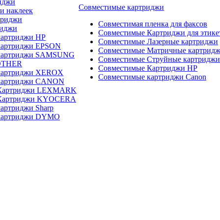
иджи
Совместимые картриджи
и наклеек
триджи
Совместимая пленка для факсов
риджи
Совместимые Картриджи для этике
картриджи HP
Совместимые Лазерные картриджи
картриджи EPSON
Совместимые Матричные картрид
 картриджи SAMSUNG
Совместимые Струйные картриджи
OTHER
Совместимые Картриджи HP
картриджи XEROX
Совместимые картриджи Canon
картриджи CANON
 Картриджи LEXMARK
 Картриджи KYOCERA
артриджи Sharp
картриджи DYMO