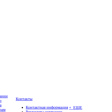
ании
Контакты
и
а
Контактная информация
+ ЕЩЕ
рам
Реквизиты компании