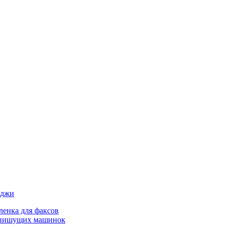
иджи
ленка для факсов
 пишущих машинок