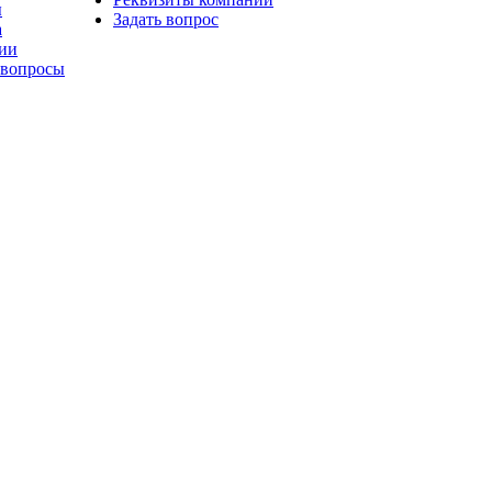
ы
Задать вопрос
а
ии
 вопросы