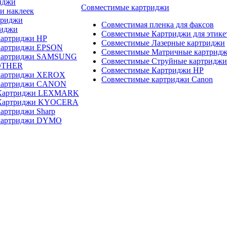
иджи
Совместимые картриджи
и наклеек
триджи
Совместимая пленка для факсов
риджи
Совместимые Картриджи для этике
картриджи HP
Совместимые Лазерные картриджи
картриджи EPSON
Совместимые Матричные картрид
 картриджи SAMSUNG
Совместимые Струйные картриджи
OTHER
Совместимые Картриджи HP
картриджи XEROX
Совместимые картриджи Canon
картриджи CANON
 Картриджи LEXMARK
 Картриджи KYOCERA
артриджи Sharp
картриджи DYMO