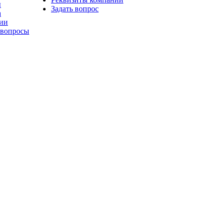
ы
Задать вопрос
а
ии
 вопросы