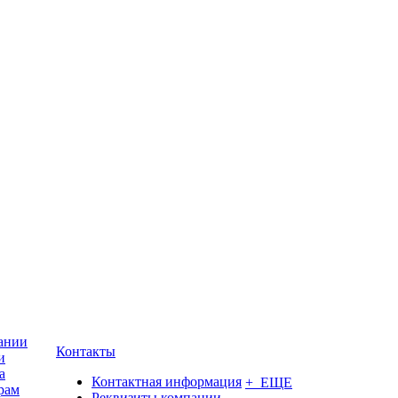
ании
Контакты
и
а
Контактная информация
+ ЕЩЕ
рам
Реквизиты компании