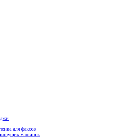
иджи
ленка для факсов
 пишущих машинок