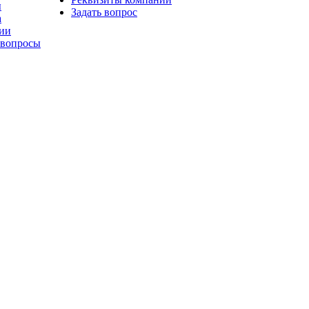
ы
Задать вопрос
а
ии
 вопросы