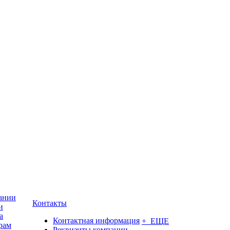
ании
Контакты
и
а
Контактная информация
+ ЕЩЕ
рам
Реквизиты компании