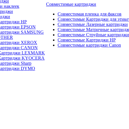
иджи
Совместимые картриджи
и наклеек
триджи
Совместимая пленка для факсов
риджи
Совместимые Картриджи для этике
картриджи HP
Совместимые Лазерные картриджи
картриджи EPSON
Совместимые Матричные картрид
 картриджи SAMSUNG
Совместимые Струйные картриджи
OTHER
Совместимые Картриджи HP
картриджи XEROX
Совместимые картриджи Canon
картриджи CANON
 Картриджи LEXMARK
 Картриджи KYOCERA
артриджи Sharp
картриджи DYMO