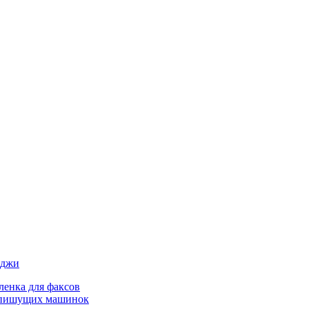
иджи
ленка для факсов
 пишущих машинок