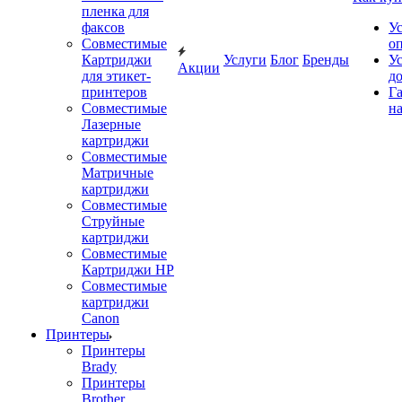
пленка для
факсов
У
Совместимые
о
Картриджи
Услуги
Блог
Бренды
У
Акции
для этикет-
д
принтеров
Г
Совместимые
на
Лазерные
картриджи
Совместимые
Матричные
картриджи
Совместимые
Струйные
картриджи
Совместимые
Картриджи HP
Совместимые
картриджи
Canon
Принтеры
Принтеры
Brady
Принтеры
Brother