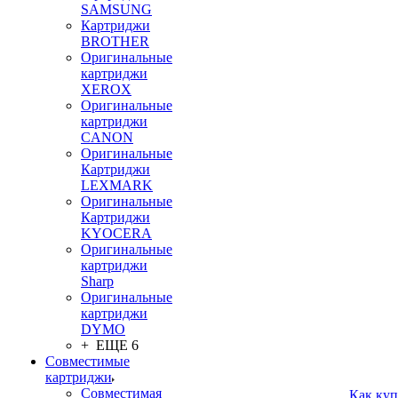
SAMSUNG
Картриджи
BROTHER
Оригинальные
картриджи
XEROX
Оригинальные
картриджи
CANON
Оригинальные
Картриджи
LEXMARK
Оригинальные
Картриджи
KYOCERA
Оригинальные
картриджи
Sharp
Оригинальные
картриджи
DYMO
+ ЕЩЕ 6
Совместимые
картриджи
Совместимая
Как куп