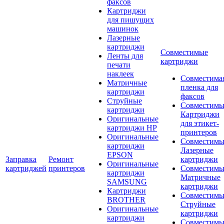
факсов
Картриджи
для пишущих
машинок
Лазерные
картриджи
Совместимые
Ленты для
картриджи
печати
наклеек
Совместима
Матричные
пленка для
картриджи
факсов
Струйные
Совместимы
картриджи
Картриджи
Оригинальные
для этикет-
картриджи HP
принтеров
Оригинальные
Совместимы
картриджи
Лазерные
EPSON
Заправка
Ремонт
картриджи
Оригинальные
картриджей
принтеров
Совместимы
картриджи
Матричные
SAMSUNG
картриджи
Картриджи
Совместимы
BROTHER
Струйные
Оригинальные
картриджи
картриджи
Совместимы