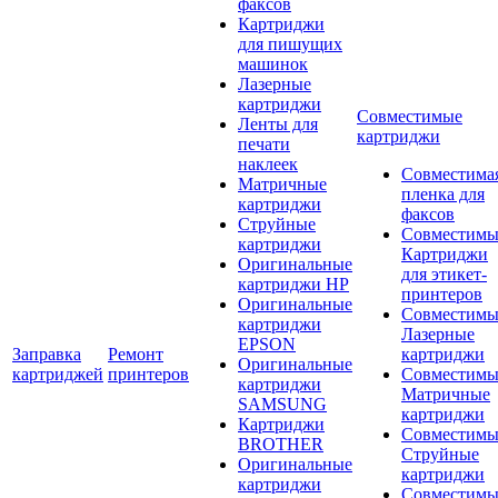
факсов
Картриджи
для пишущих
машинок
Лазерные
картриджи
Совместимые
Ленты для
картриджи
печати
наклеек
Совместима
Матричные
пленка для
картриджи
факсов
Струйные
Совместимы
картриджи
Картриджи
Оригинальные
для этикет-
картриджи HP
принтеров
Оригинальные
Совместимы
картриджи
Лазерные
EPSON
Заправка
Ремонт
картриджи
Оригинальные
картриджей
принтеров
Совместимы
картриджи
Матричные
SAMSUNG
картриджи
Картриджи
Совместимы
BROTHER
Струйные
Оригинальные
картриджи
картриджи
Совместимы