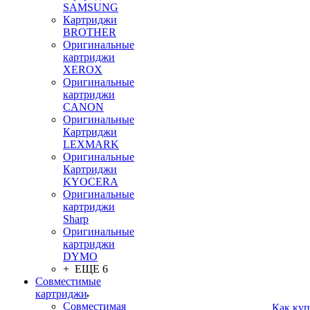
SAMSUNG
Картриджи
BROTHER
Оригинальные
картриджи
XEROX
Оригинальные
картриджи
CANON
Оригинальные
Картриджи
LEXMARK
Оригинальные
Картриджи
KYOCERA
Оригинальные
картриджи
Sharp
Оригинальные
картриджи
DYMO
+ ЕЩЕ 6
Совместимые
картриджи
Совместимая
Как куп