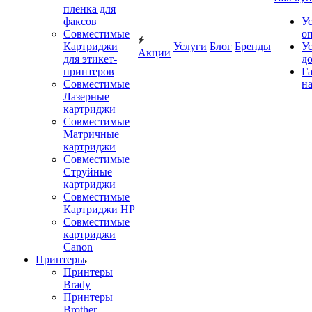
пленка для
факсов
У
Совместимые
о
Картриджи
Услуги
Блог
Бренды
У
Акции
для этикет-
д
принтеров
Г
Совместимые
на
Лазерные
картриджи
Совместимые
Матричные
картриджи
Совместимые
Струйные
картриджи
Совместимые
Картриджи HP
Совместимые
картриджи
Canon
Принтеры
Принтеры
Brady
Принтеры
Brother