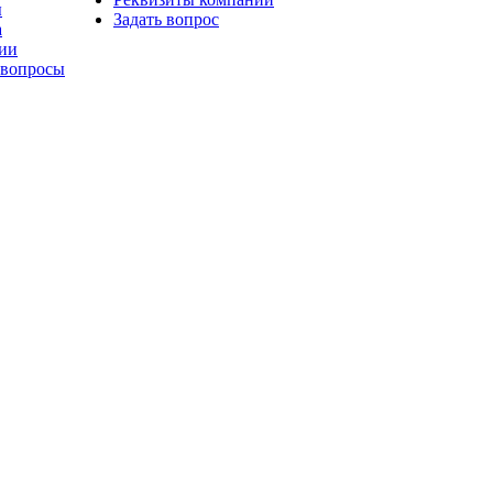
ы
Задать вопрос
а
ии
 вопросы