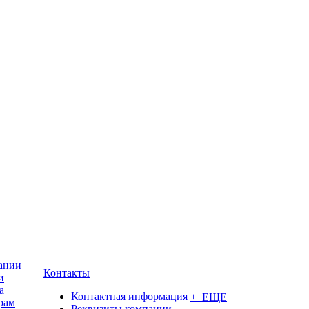
ании
Контакты
и
а
Контактная информация
+ ЕЩЕ
рам
Реквизиты компании