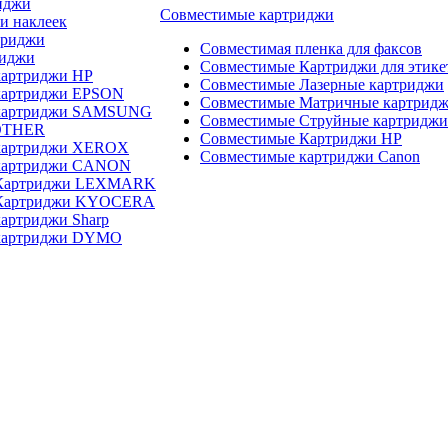
иджи
Совместимые картриджи
и наклеек
триджи
Совместимая пленка для факсов
риджи
Совместимые Картриджи для этике
картриджи HP
Совместимые Лазерные картриджи
картриджи EPSON
Совместимые Матричные картрид
 картриджи SAMSUNG
Совместимые Струйные картриджи
OTHER
Совместимые Картриджи HP
картриджи XEROX
Совместимые картриджи Canon
картриджи CANON
 Картриджи LEXMARK
 Картриджи KYOCERA
артриджи Sharp
картриджи DYMO