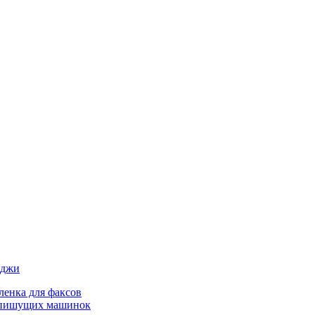
иджи
ленка для факсов
 пишущих машинок