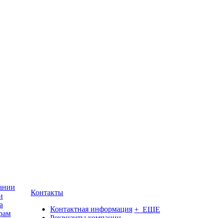
ании
Контакты
и
а
Контактная информация
+ ЕЩЕ
рам
Реквизиты компании