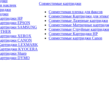
иджи
Совместимые картриджи
и наклеек
триджи
Совместимая пленка для факсов
риджи
Совместимые Картриджи для этике
картриджи HP
Совместимые Лазерные картриджи
картриджи EPSON
Совместимые Матричные картрид
 картриджи SAMSUNG
Совместимые Струйные картриджи
OTHER
Совместимые Картриджи HP
картриджи XEROX
Совместимые картриджи Canon
картриджи CANON
 Картриджи LEXMARK
 Картриджи KYOCERA
артриджи Sharp
картриджи DYMO