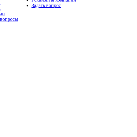
ы
Задать вопрос
а
ии
 вопросы