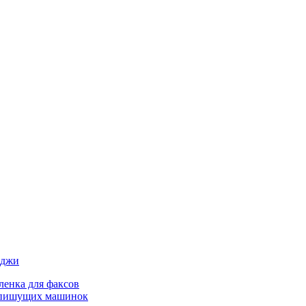
иджи
ленка для факсов
 пишущих машинок