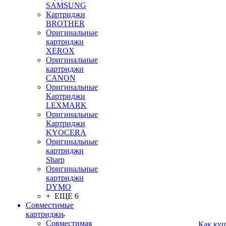
SAMSUNG
Картриджи
BROTHER
Оригинальные
картриджи
XEROX
Оригинальные
картриджи
CANON
Оригинальные
Картриджи
LEXMARK
Оригинальные
Картриджи
KYOCERA
Оригинальные
картриджи
Sharp
Оригинальные
картриджи
DYMO
+ ЕЩЕ 6
Совместимые
картриджи
Совместимая
Как куп