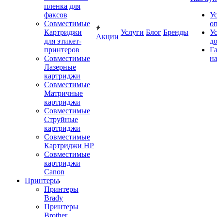
пленка для
факсов
У
Совместимые
о
Картриджи
Услуги
Блог
Бренды
У
Акции
для этикет-
д
принтеров
Г
Совместимые
на
Лазерные
картриджи
Совместимые
Матричные
картриджи
Совместимые
Струйные
картриджи
Совместимые
Картриджи HP
Совместимые
картриджи
Canon
Принтеры
Принтеры
Brady
Принтеры
Brother