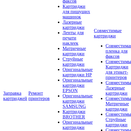
факсов
Картриджи
для пишущих
машинок
Лазерные
картриджи
Совместимые
Ленты для
картриджи
печати
наклеек
Совместима
Матричные
пленка для
картриджи
факсов
Струйные
Совместимы
картриджи
Картриджи
Оригинальные
для этикет-
картриджи HP
принтеров
Оригинальные
Совместимы
картриджи
Лазерные
EPSON
Заправка
Ремонт
картриджи
Оригинальные
картриджей
принтеров
Совместимы
картриджи
Матричные
SAMSUNG
картриджи
Картриджи
Совместимы
BROTHER
Струйные
Оригинальные
картриджи
картриджи
Совместимы