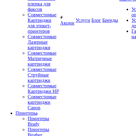
пленка для
факсов
У
Совместимые
о
Картриджи
Услуги
Блог
Бренды
У
Акции
для этикет-
д
принтеров
Г
Совместимые
на
Лазерные
картриджи
Совместимые
Матричные
картриджи
Совместимые
Струйные
картриджи
Совместимые
Картриджи HP
Совместимые
картриджи
Canon
Принтеры
Принтеры
Brady
Принтеры
Brother