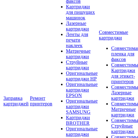
факсов
Картриджи
для пишущих
машинок
Лазерные
картриджи
Совместимые
Ленты для
картриджи
печати
наклеек
Совместима
Матричные
пленка для
картриджи
факсов
Струйные
Совместимы
картриджи
Картриджи
Оригинальные
для этикет-
картриджи HP
принтеров
Оригинальные
Совместимы
картриджи
Лазерные
EPSON
Заправка
Ремонт
картриджи
Оригинальные
картриджей
принтеров
Совместимы
картриджи
Матричные
SAMSUNG
картриджи
Картриджи
Совместимы
BROTHER
Струйные
Оригинальные
картриджи
картриджи
Совместимы