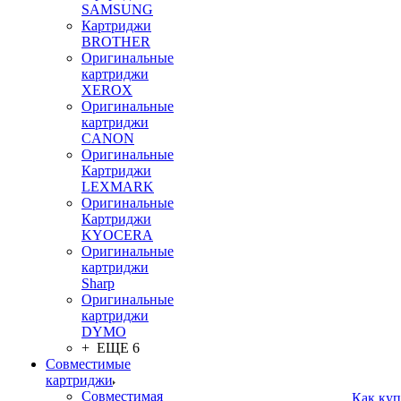
SAMSUNG
Картриджи
BROTHER
Оригинальные
картриджи
XEROX
Оригинальные
картриджи
CANON
Оригинальные
Картриджи
LEXMARK
Оригинальные
Картриджи
KYOCERA
Оригинальные
картриджи
Sharp
Оригинальные
картриджи
DYMO
+ ЕЩЕ 6
Совместимые
картриджи
Совместимая
Как куп