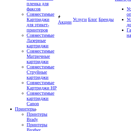
пленка для
факсов
У
Совместимые
о
Картриджи
Услуги
Блог
Бренды
У
Акции
для этикет-
д
принтеров
Г
Совместимые
на
Лазерные
картриджи
Совместимые
Матричные
картриджи
Совместимые
Струйные
картриджи
Совместимые
Картриджи HP
Совместимые
картриджи
Canon
Принтеры
Принтеры
Brady
Принтеры
Brother