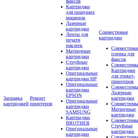
факсов
Картриджи
для пишущих
машинок
Лазерные
картриджи
Совместимые
Ленты для
картриджи
печати
наклеек
Совместима
Матричные
пленка для
картриджи
факсов
Струйные
Совместимы
картриджи
Картриджи
Оригинальные
для этикет-
картриджи HP
принтеров
Оригинальные
Совместимы
картриджи
Лазерные
EPSON
Заправка
Ремонт
картриджи
Оригинальные
картриджей
принтеров
Совместимы
картриджи
Матричные
SAMSUNG
картриджи
Картриджи
Совместимы
BROTHER
Струйные
Оригинальные
картриджи
картриджи
Совместимы