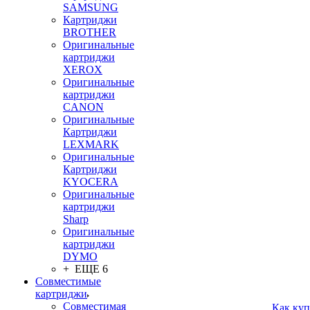
SAMSUNG
Картриджи
BROTHER
Оригинальные
картриджи
XEROX
Оригинальные
картриджи
CANON
Оригинальные
Картриджи
LEXMARK
Оригинальные
Картриджи
KYOCERA
Оригинальные
картриджи
Sharp
Оригинальные
картриджи
DYMO
+ ЕЩЕ 6
Совместимые
картриджи
Совместимая
Как куп