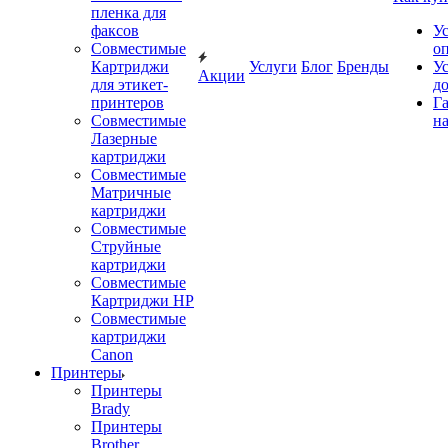
пленка для
факсов
У
Совместимые
о
Картриджи
Услуги
Блог
Бренды
У
Акции
для этикет-
д
принтеров
Г
Совместимые
на
Лазерные
картриджи
Совместимые
Матричные
картриджи
Совместимые
Струйные
картриджи
Совместимые
Картриджи HP
Совместимые
картриджи
Canon
Принтеры
Принтеры
Brady
Принтеры
Brother