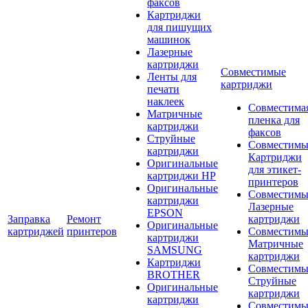
факсов
Картриджи
для пишущих
машинок
Лазерные
картриджи
Совместимые
Ленты для
картриджи
печати
наклеек
Совместима
Матричные
пленка для
картриджи
факсов
Струйные
Совместимы
картриджи
Картриджи
Оригинальные
для этикет-
картриджи HP
принтеров
Оригинальные
Совместимы
картриджи
Лазерные
EPSON
Заправка
Ремонт
картриджи
Оригинальные
картриджей
принтеров
Совместимы
картриджи
Матричные
SAMSUNG
картриджи
Картриджи
Совместимы
BROTHER
Струйные
Оригинальные
картриджи
картриджи
Совместимы