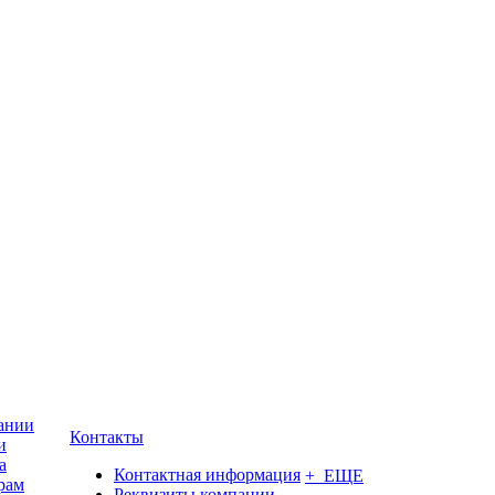
ании
Контакты
и
а
Контактная информация
+ ЕЩЕ
рам
Реквизиты компании