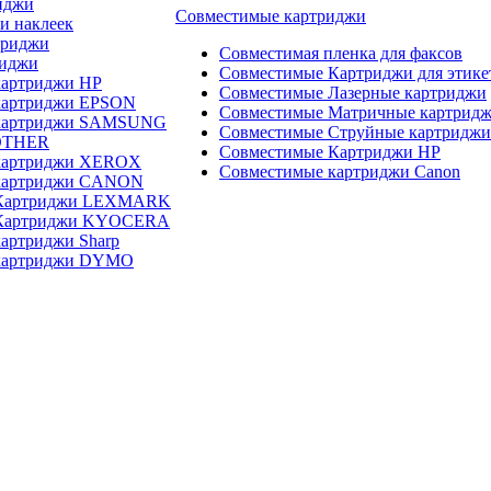
иджи
Совместимые картриджи
и наклеек
триджи
Совместимая пленка для факсов
риджи
Совместимые Картриджи для этике
картриджи HP
Совместимые Лазерные картриджи
картриджи EPSON
Совместимые Матричные картрид
 картриджи SAMSUNG
Совместимые Струйные картриджи
OTHER
Совместимые Картриджи HP
картриджи XEROX
Совместимые картриджи Canon
картриджи CANON
 Картриджи LEXMARK
 Картриджи KYOCERA
артриджи Sharp
картриджи DYMO