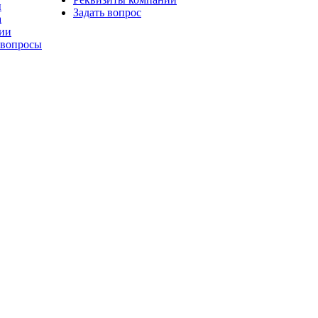
ы
Задать вопрос
а
ии
 вопросы