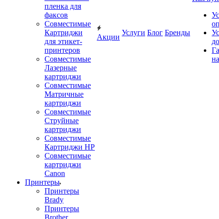
пленка для
факсов
У
Совместимые
о
Картриджи
Услуги
Блог
Бренды
У
Акции
для этикет-
д
принтеров
Г
Совместимые
на
Лазерные
картриджи
Совместимые
Матричные
картриджи
Совместимые
Струйные
картриджи
Совместимые
Картриджи HP
Совместимые
картриджи
Canon
Принтеры
Принтеры
Brady
Принтеры
Brother