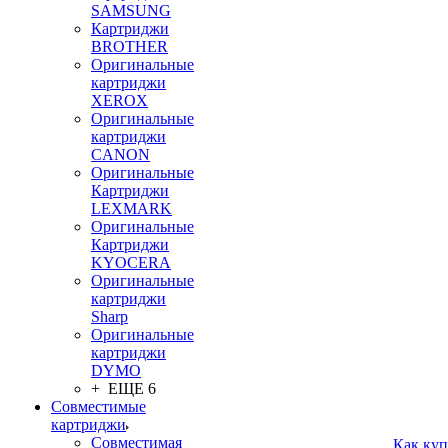
SAMSUNG
Картриджи
BROTHER
Оригинальные
картриджи
XEROX
Оригинальные
картриджи
CANON
Оригинальные
Картриджи
LEXMARK
Оригинальные
Картриджи
KYOCERA
Оригинальные
картриджи
Sharp
Оригинальные
картриджи
DYMO
+ ЕЩЕ 6
Совместимые
картриджи
Совместимая
Как куп