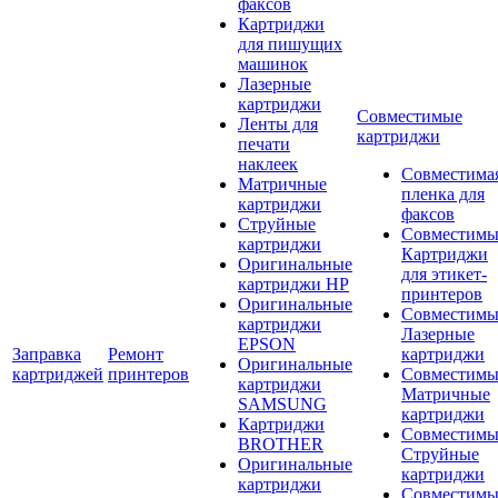
факсов
Картриджи
для пишущих
машинок
Лазерные
картриджи
Совместимые
Ленты для
картриджи
печати
наклеек
Совместима
Матричные
пленка для
картриджи
факсов
Струйные
Совместимы
картриджи
Картриджи
Оригинальные
для этикет-
картриджи HP
принтеров
Оригинальные
Совместимы
картриджи
Лазерные
EPSON
Заправка
Ремонт
картриджи
Оригинальные
картриджей
принтеров
Совместимы
картриджи
Матричные
SAMSUNG
картриджи
Картриджи
Совместимы
BROTHER
Струйные
Оригинальные
картриджи
картриджи
Совместимы