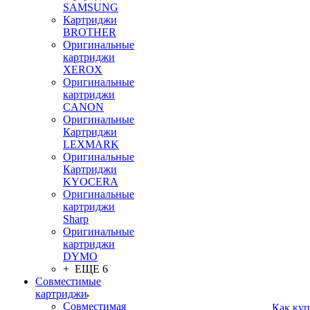
SAMSUNG
Картриджи
BROTHER
Оригинальные
картриджи
XEROX
Оригинальные
картриджи
CANON
Оригинальные
Картриджи
LEXMARK
Оригинальные
Картриджи
KYOCERA
Оригинальные
картриджи
Sharp
Оригинальные
картриджи
DYMO
+ ЕЩЕ 6
Совместимые
картриджи
Совместимая
Как куп