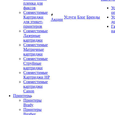
пленка для
факсов
У
Совместимые
о
Картриджи
Услуги
Блог
Бренды
У
Акции
для этикет-
д
принтеров
Г
Совместимые
на
Лазерные
картриджи
Совместимые
Матричные
картриджи
Совместимые
Струйные
картриджи
Совместимые
Картриджи HP
Совместимые
картриджи
Canon
Принтеры
Принтеры
Brady
Принтеры
Brother