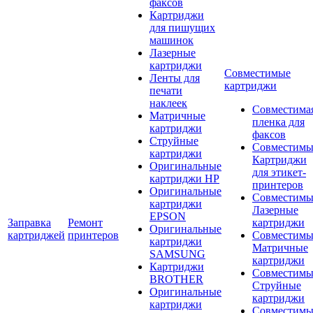
факсов
Картриджи
для пишущих
машинок
Лазерные
картриджи
Совместимые
Ленты для
картриджи
печати
наклеек
Совместима
Матричные
пленка для
картриджи
факсов
Струйные
Совместимы
картриджи
Картриджи
Оригинальные
для этикет-
картриджи HP
принтеров
Оригинальные
Совместимы
картриджи
Лазерные
EPSON
Заправка
Ремонт
картриджи
Оригинальные
картриджей
принтеров
Совместимы
картриджи
Матричные
SAMSUNG
картриджи
Картриджи
Совместимы
BROTHER
Струйные
Оригинальные
картриджи
картриджи
Совместимы