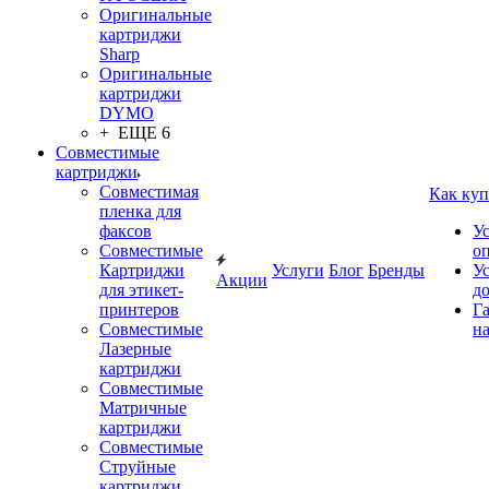
Оригинальные
картриджи
Sharp
Оригинальные
картриджи
DYMO
+ ЕЩЕ 6
Совместимые
картриджи
Совместимая
Как куп
пленка для
факсов
У
Совместимые
о
Картриджи
Услуги
Блог
Бренды
У
Акции
для этикет-
д
принтеров
Г
Совместимые
на
Лазерные
картриджи
Совместимые
Матричные
картриджи
Совместимые
Струйные
картриджи