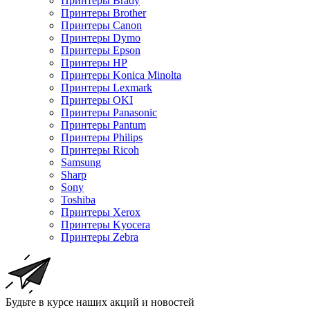
Принтеры Brady
Принтеры Brother
Принтеры Canon
Принтеры Dymo
Принтеры Epson
Принтеры HP
Принтеры Konica Minolta
Принтеры Lexmark
Принтеры OKI
Принтеры Panasonic
Принтеры Pantum
Принтеры Philips
Принтеры Ricoh
Samsung
Sharp
Sony
Toshiba
Принтеры Xerox
Принтеры Kyocera
Принтеры Zebra
Будьте в курсе наших акций и новостей