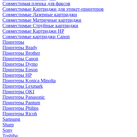
Совместимая пленка для факсов
Совместимые Картриджи для этикет-принтеров
Совместимые Лазерные картриджи
Совместимые Матричные картриджи
Совместимые Струйные картриджи
Совместимые Картриджи HP
Совместимые картриджи Canon
Принтеры
Принтеры Brady
Принтеры Brother
Принтеры Canon
Принтеры Dymo
Принтеры Epson
Принтеры HP
Принтеры Konica Minolta
Принтеры Lexmark
Принтеры OKI
Принтеры Panasonic
Принтеры Pantum
Принтеры Philips
Принтеры Ricoh
Samsung
Sharp
Sony
Toshiba