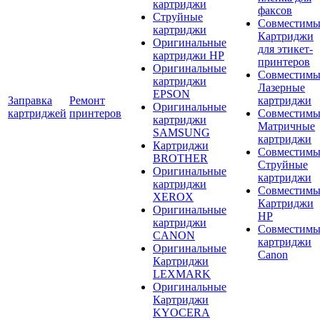
картриджи
факсов
Струйные
Совместимы
картриджи
Картриджи
Оригинальные
для этикет-
картриджи HP
принтеров
Оригинальные
Совместимы
картриджи
Лазерные
EPSON
Заправка
Ремонт
картриджи
Оригинальные
картриджей
принтеров
Совместимы
картриджи
Матричные
SAMSUNG
картриджи
Картриджи
Совместимы
BROTHER
Струйные
Оригинальные
картриджи
картриджи
Совместимы
XEROX
Картриджи
Оригинальные
HP
картриджи
Совместимы
CANON
картриджи
Оригинальные
Canon
Картриджи
LEXMARK
Оригинальные
Картриджи
KYOCERA