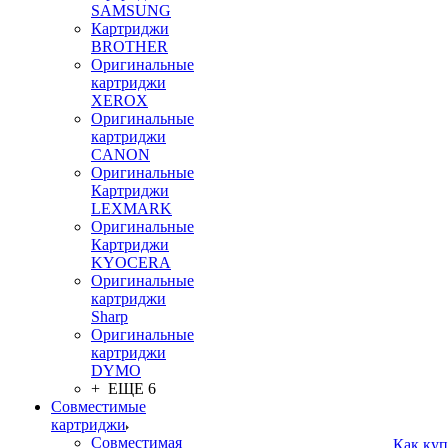
SAMSUNG
Картриджи
BROTHER
Оригинальные
картриджи
XEROX
Оригинальные
картриджи
CANON
Оригинальные
Картриджи
LEXMARK
Оригинальные
Картриджи
KYOCERA
Оригинальные
картриджи
Sharp
Оригинальные
картриджи
DYMO
+ ЕЩЕ 6
Совместимые
картриджи
Совместимая
Как куп