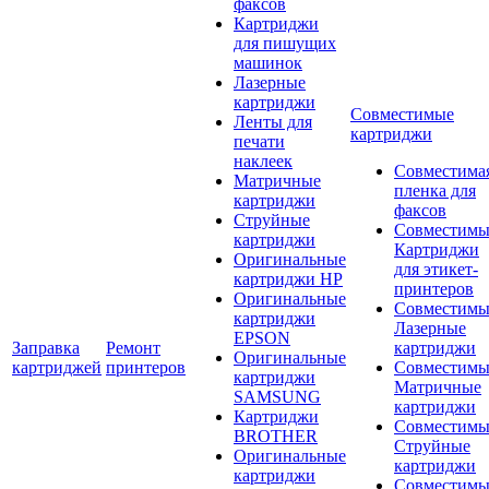
факсов
Картриджи
для пишущих
машинок
Лазерные
картриджи
Совместимые
Ленты для
картриджи
печати
наклеек
Совместима
Матричные
пленка для
картриджи
факсов
Струйные
Совместимы
картриджи
Картриджи
Оригинальные
для этикет-
картриджи HP
принтеров
Оригинальные
Совместимы
картриджи
Лазерные
EPSON
Заправка
Ремонт
картриджи
Оригинальные
картриджей
принтеров
Совместимы
картриджи
Матричные
SAMSUNG
картриджи
Картриджи
Совместимы
BROTHER
Струйные
Оригинальные
картриджи
картриджи
Совместимы