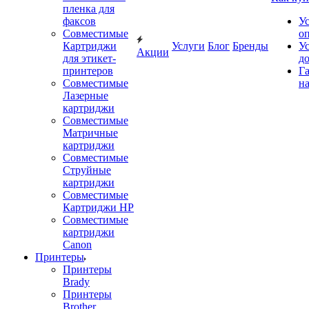
пленка для
факсов
У
Совместимые
о
Картриджи
Услуги
Блог
Бренды
У
Акции
для этикет-
д
принтеров
Г
Совместимые
на
Лазерные
картриджи
Совместимые
Матричные
картриджи
Совместимые
Струйные
картриджи
Совместимые
Картриджи HP
Совместимые
картриджи
Canon
Принтеры
Принтеры
Brady
Принтеры
Brother