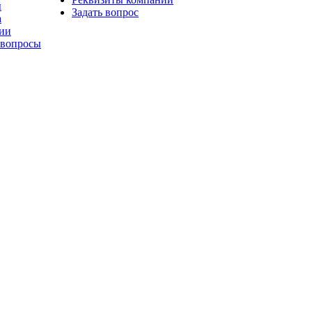
ы
Задать вопрос
а
ии
 вопросы