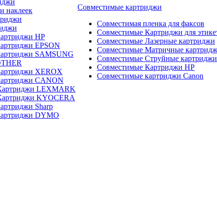
иджи
Совместимые картриджи
и наклеек
триджи
Совместимая пленка для факсов
риджи
Совместимые Картриджи для этике
картриджи HP
Совместимые Лазерные картриджи
картриджи EPSON
Совместимые Матричные картрид
 картриджи SAMSUNG
Совместимые Струйные картриджи
OTHER
Совместимые Картриджи HP
картриджи XEROX
Совместимые картриджи Canon
картриджи CANON
 Картриджи LEXMARK
 Картриджи KYOCERA
артриджи Sharp
картриджи DYMO