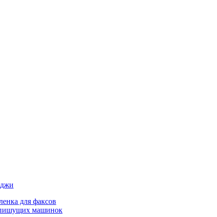
иджи
ленка для факсов
 пишущих машинок