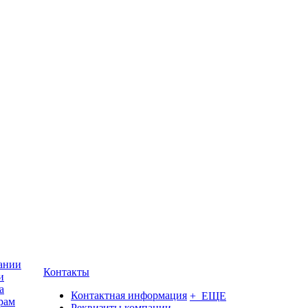
ании
Контакты
и
а
Контактная информация
+ ЕЩЕ
рам
Реквизиты компании