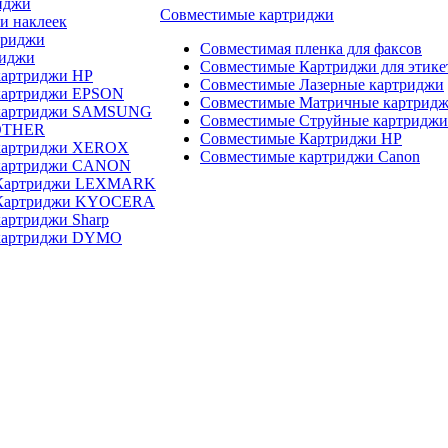
иджи
Совместимые картриджи
и наклеек
триджи
Совместимая пленка для факсов
риджи
Совместимые Картриджи для этике
картриджи HP
Совместимые Лазерные картриджи
картриджи EPSON
Совместимые Матричные картрид
 картриджи SAMSUNG
Совместимые Струйные картриджи
OTHER
Совместимые Картриджи HP
картриджи XEROX
Совместимые картриджи Canon
картриджи CANON
 Картриджи LEXMARK
 Картриджи KYOCERA
артриджи Sharp
картриджи DYMO