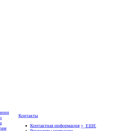
ании
Контакты
и
а
Контактная информация
+ ЕЩЕ
рам
Реквизиты компании