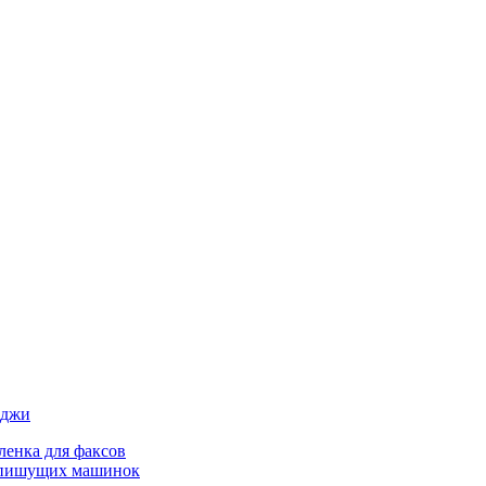
иджи
ленка для факсов
 пишущих машинок