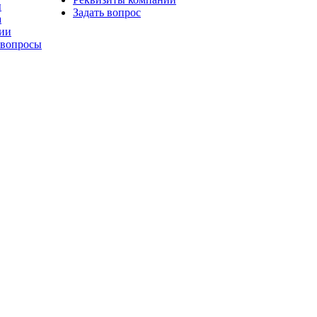
ы
Задать вопрос
а
ии
 вопросы