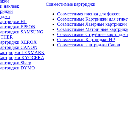
иджи
Совместимые картриджи
и наклеек
триджи
Совместимая пленка для факсов
риджи
Совместимые Картриджи для этике
картриджи HP
Совместимые Лазерные картриджи
картриджи EPSON
Совместимые Матричные картрид
 картриджи SAMSUNG
Совместимые Струйные картриджи
OTHER
Совместимые Картриджи HP
картриджи XEROX
Совместимые картриджи Canon
картриджи CANON
 Картриджи LEXMARK
 Картриджи KYOCERA
артриджи Sharp
картриджи DYMO