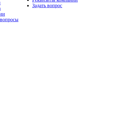
ы
Задать вопрос
а
ии
 вопросы