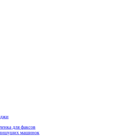
иджи
ленка для факсов
 пишущих машинок