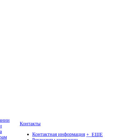
ании
Контакты
и
а
Контактная информация
+ ЕЩЕ
рам
Реквизиты компании