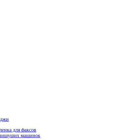
иджи
ленка для факсов
 пишущих машинок