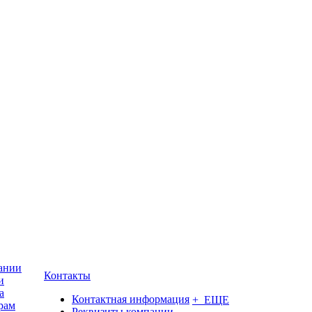
ании
Контакты
и
а
Контактная информация
+ ЕЩЕ
рам
Реквизиты компании