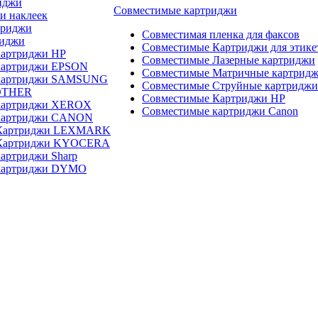
иджи
Совместимые картриджи
и наклеек
триджи
Совместимая пленка для факсов
риджи
Совместимые Картриджи для этике
картриджи HP
Совместимые Лазерные картриджи
картриджи EPSON
Совместимые Матричные картрид
 картриджи SAMSUNG
Совместимые Струйные картриджи
OTHER
Совместимые Картриджи HP
картриджи XEROX
Совместимые картриджи Canon
картриджи CANON
 Картриджи LEXMARK
 Картриджи KYOCERA
артриджи Sharp
картриджи DYMO