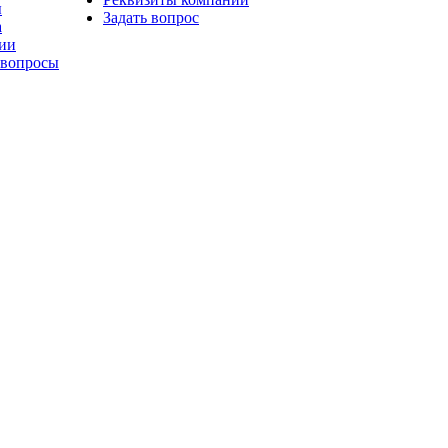
ы
Задать вопрос
а
ии
 вопросы