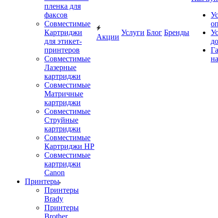
пленка для
факсов
У
Совместимые
о
Картриджи
Услуги
Блог
Бренды
У
Акции
для этикет-
д
принтеров
Г
Совместимые
на
Лазерные
картриджи
Совместимые
Матричные
картриджи
Совместимые
Струйные
картриджи
Совместимые
Картриджи HP
Совместимые
картриджи
Canon
Принтеры
Принтеры
Brady
Принтеры
Brother