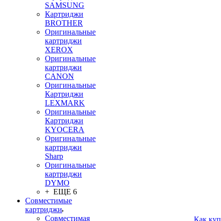
SAMSUNG
Картриджи
BROTHER
Оригинальные
картриджи
XEROX
Оригинальные
картриджи
CANON
Оригинальные
Картриджи
LEXMARK
Оригинальные
Картриджи
KYOCERA
Оригинальные
картриджи
Sharp
Оригинальные
картриджи
DYMO
+ ЕЩЕ 6
Совместимые
картриджи
Совместимая
Как куп