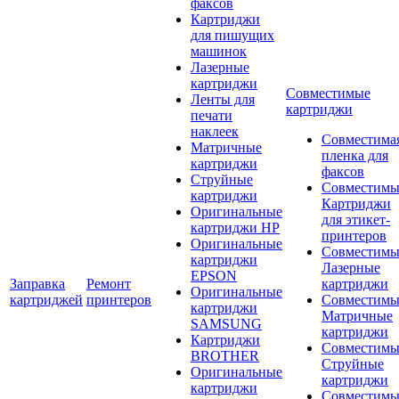
факсов
Картриджи
для пишущих
машинок
Лазерные
картриджи
Совместимые
Ленты для
картриджи
печати
наклеек
Совместима
Матричные
пленка для
картриджи
факсов
Струйные
Совместимы
картриджи
Картриджи
Оригинальные
для этикет-
картриджи HP
принтеров
Оригинальные
Совместимы
картриджи
Лазерные
EPSON
Заправка
Ремонт
картриджи
Оригинальные
картриджей
принтеров
Совместимы
картриджи
Матричные
SAMSUNG
картриджи
Картриджи
Совместимы
BROTHER
Струйные
Оригинальные
картриджи
картриджи
Совместимы