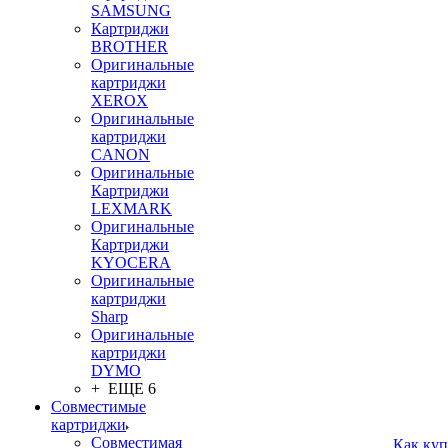
SAMSUNG
Картриджи
BROTHER
Оригинальные
картриджи
XEROX
Оригинальные
картриджи
CANON
Оригинальные
Картриджи
LEXMARK
Оригинальные
Картриджи
KYOCERA
Оригинальные
картриджи
Sharp
Оригинальные
картриджи
DYMO
+ ЕЩЕ 6
Совместимые
картриджи
Совместимая
Как куп