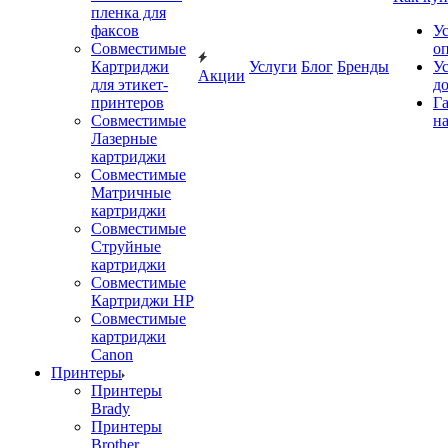
пленка для
факсов
У
Совместимые
о
Картриджи
Услуги
Блог
Бренды
У
Акции
для этикет-
д
принтеров
Г
Совместимые
на
Лазерные
картриджи
Совместимые
Матричные
картриджи
Совместимые
Струйные
картриджи
Совместимые
Картриджи HP
Совместимые
картриджи
Canon
Принтеры
Принтеры
Brady
Принтеры
Brother