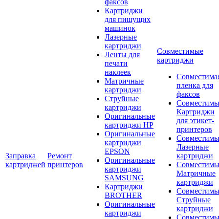
факсов
Картриджи
для пишущих
машинок
Лазерные
картриджи
Совместимые
Ленты для
картриджи
печати
наклеек
Совместима
Матричные
пленка для
картриджи
факсов
Струйные
Совместимы
картриджи
Картриджи
Оригинальные
для этикет-
картриджи HP
принтеров
Оригинальные
Совместимы
картриджи
Лазерные
EPSON
Заправка
Ремонт
картриджи
Оригинальные
картриджей
принтеров
Совместимы
картриджи
Матричные
SAMSUNG
картриджи
Картриджи
Совместимы
BROTHER
Струйные
Оригинальные
картриджи
картриджи
Совместимы