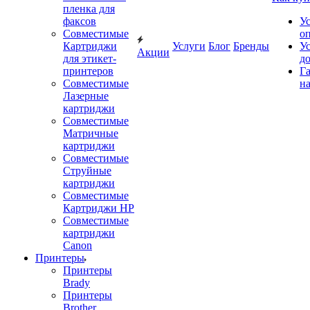
пленка для
факсов
У
Совместимые
о
Картриджи
Услуги
Блог
Бренды
У
Акции
для этикет-
д
принтеров
Г
Совместимые
на
Лазерные
картриджи
Совместимые
Матричные
картриджи
Совместимые
Струйные
картриджи
Совместимые
Картриджи HP
Совместимые
картриджи
Canon
Принтеры
Принтеры
Brady
Принтеры
Brother