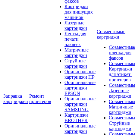
факсов
Картриджи
для пишущих
машинок
Лазерные
картриджи
Совместимые
Ленты для
картриджи
печати
наклеек
Совместима
Матричные
пленка для
картриджи
факсов
Струйные
Совместимы
картриджи
Картриджи
Оригинальные
для этикет-
картриджи HP
принтеров
Оригинальные
Совместимы
картриджи
Лазерные
EPSON
Заправка
Ремонт
картриджи
Оригинальные
картриджей
принтеров
Совместимы
картриджи
Матричные
SAMSUNG
картриджи
Картриджи
Совместимы
BROTHER
Струйные
Оригинальные
картриджи
картриджи
Совместимы