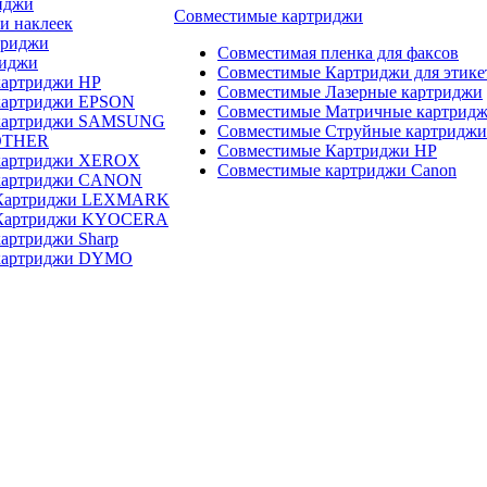
иджи
Совместимые картриджи
и наклеек
триджи
Совместимая пленка для факсов
риджи
Совместимые Картриджи для этике
картриджи HP
Совместимые Лазерные картриджи
картриджи EPSON
Совместимые Матричные картрид
 картриджи SAMSUNG
Совместимые Струйные картриджи
OTHER
Совместимые Картриджи HP
картриджи XEROX
Совместимые картриджи Canon
картриджи CANON
 Картриджи LEXMARK
 Картриджи KYOCERA
артриджи Sharp
картриджи DYMO