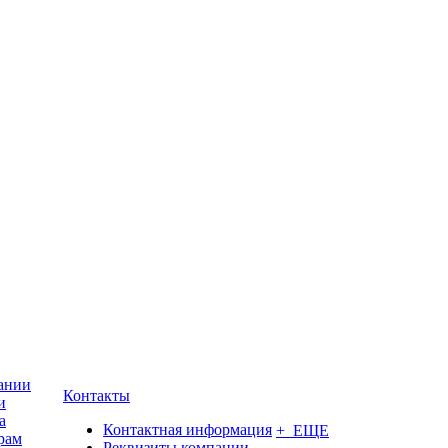
ании
Контакты
и
а
Контактная информация
+ ЕЩЕ
рам
Реквизиты компании