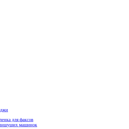
иджи
ленка для факсов
 пишущих машинок