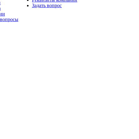
ы
Задать вопрос
а
ии
 вопросы