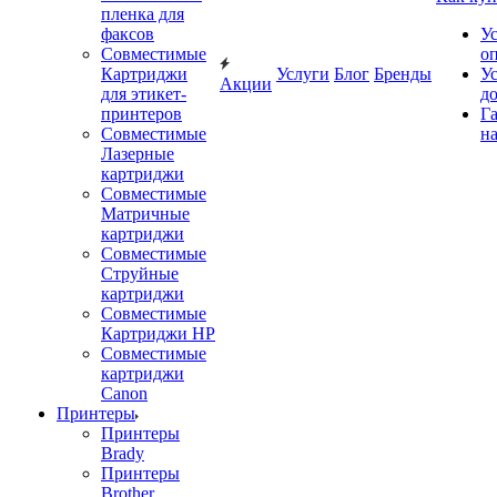
пленка для
факсов
У
Совместимые
о
Картриджи
Услуги
Блог
Бренды
У
Акции
для этикет-
д
принтеров
Г
Совместимые
на
Лазерные
картриджи
Совместимые
Матричные
картриджи
Совместимые
Струйные
картриджи
Совместимые
Картриджи HP
Совместимые
картриджи
Canon
Принтеры
Принтеры
Brady
Принтеры
Brother