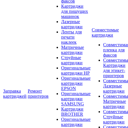
факсов
Картриджи
для пишущих
машинок
Лазерные
картриджи
Совместимые
Ленты для
картриджи
печати
наклеек
Совместима
Матричные
пленка для
картриджи
факсов
Струйные
Совместимы
картриджи
Картриджи
Оригинальные
для этикет-
картриджи HP
принтеров
Оригинальные
Совместимы
картриджи
Лазерные
EPSON
Заправка
Ремонт
картриджи
Оригинальные
картриджей
принтеров
Совместимы
картриджи
Матричные
SAMSUNG
картриджи
Картриджи
Совместимы
BROTHER
Струйные
Оригинальные
картриджи
картриджи
Совместимы