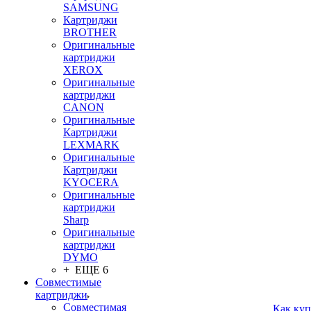
SAMSUNG
Картриджи
BROTHER
Оригинальные
картриджи
XEROX
Оригинальные
картриджи
CANON
Оригинальные
Картриджи
LEXMARK
Оригинальные
Картриджи
KYOCERA
Оригинальные
картриджи
Sharp
Оригинальные
картриджи
DYMO
+ ЕЩЕ 6
Совместимые
картриджи
Совместимая
Как куп